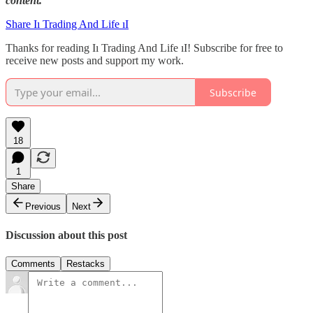
content."
Share Iı Trading And Life ıI
Thanks for reading Iı Trading And Life ıI! Subscribe for free to
receive new posts and support my work.
Subscribe
18
1
Share
Previous
Next
Discussion about this post
Comments
Restacks