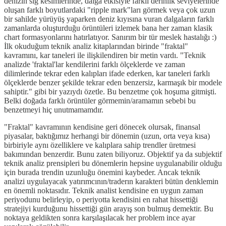
denizin sığ kesimlerinde, dalga etkisiyle farklı derinlik seviyelerinde
oluşan farklı boyutlardaki "ripple mark"ları görmek veya çok uzun
bir sahilde yürüyüş yaparken deniz kıyısına vuran dalgaların farklı
zamanlarda oluşturduğu örüntüleri izlemek bana her zaman klasik
chart formasyonlarını hatırlatıyor. Sanırım bir tür meslek hastalığı :)
İlk okuduğum teknik analiz kitaplarından birinde "fraktal"
kavramını, kar taneleri ile ilişkilendiren bir metin vardı. "Teknik
analizde 'fraktal'lar kendilerini farklı ölçeklerde ve zaman
dilimlerinde tekrar eden kalıpları ifade ederken, kar taneleri farklı
ölçeklerde benzer şekilde tekrar eden benzersiz, karmaşık bir modele
sahiptir." gibi bir yazıydı özetle. Bu benzetme çok hoşuma gitmişti.
Belki doğada farklı örüntüler görmemin/aramamın sebebi bu
benzetmeyi hiç unutmamamdır.
"Fraktal" kavramının kendisine geri dönecek olursak, finansal
piyasalar, baktığımız herhangi bir dönemin (uzun, orta veya kısa)
birbiriyle aynı özelliklere ve kalıplara sahip trendler üretmesi
bakımından benzerdir. Bunu zaten biliyoruz. Objektif ya da subjektif
teknik analiz prensipleri bu dönemlerin hepsine uygulanabilir olduğu
için burada trendin uzunluğu önemini kaybeder. Ancak teknik
analizi uygulayacak yatırımcının/traderın karakteri bütün denklemin
en önemli noktasıdır. Teknik analist kendisine en uygun zaman
periyodunu belirleyip, o periyotta kendisini en rahat hissettiği
stratejiyi kurduğunu hissettiği gün arayış son bulmuş demektir. Bu
noktaya geldikten sonra karşılaşılacak her problem ince ayar