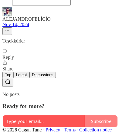
ALEJANDROFELİCİO
Nov 14, 2024
Teşekkürler
Reply
Share
Top
Latest
Discussions
No posts
Ready for more?
Subscribe
© 2026 Cagan Tunc
·
Privacy
∙
Terms
∙
Collection notice