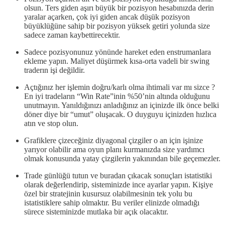
olsun. Ters giden aşırı büyük bir pozisyon hesabınızda derin
yaralar açarken, çok iyi giden ancak düşük pozisyon
büyüklüğüne sahip bir pozisyon yüksek getiri yolunda size
sadece zaman kaybettirecektir.
Sadece pozisyonunuz yönünde hareket eden enstrumanlara
ekleme yapın. Maliyet düşürmek kısa-orta vadeli bir swing
traderın işi değildir.
Açtığınız her işlemin doğru/karlı olma ihtimali var mı sizce ?
En iyi tradeların “Win Rate”inin %50’nin altında olduğunu
unutmayın. Yanıldığınızı anladığınız an içinizde ilk önce belki
döner diye bir “umut” oluşacak. O duyguyu içinizden hızlıca
atın ve stop olun.
Grafiklere çizeceğiniz diyagonal çizgiler o an için işinize
yarıyor olabilir ama oyun planı kurmanızda size yardımcı
olmak konusunda yatay çizgilerin yakınından bile geçemezler.
Trade günlüğü tutun ve buradan çıkacak sonuçları istatistiki
olarak değerlendirip, sisteminizde ince ayarlar yapın. Kişiye
özel bir stratejinin kusursuz olabilmesinin tek yolu bu
istatistiklere sahip olmaktır. Bu veriler elinizde olmadığı
sürece sisteminizde mutlaka bir açık olacaktır.