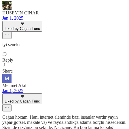
HÜSEYİN ÇINAR
Jan 1, 2025
Liked by Cagan Tunc
iyi seneler
Reply
Share
Mehmet Akif
Jan 1, 2025
Liked by Cagan Tunc
Çağan hocam, Hani internet aleminde bazı insanlar vardır yayın
yapar(görsel, makale vs) ve faydalandıkça adama borçlu hissedersin.
Sizin de çizginiz bu şekilde. Naçizane, Bu borçlanma karşılığı