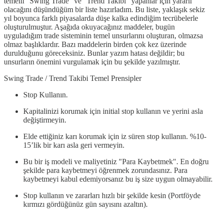
temelli "Swing Trade" ve "Trend Takibi" yapanlar için yararlı
olacağını düşündüğüm bir liste hazırladım. Bu liste, yaklaşık sekiz
yıl boyunca farklı piyasalarda düşe kalka edindiğim tecrübelerle
oluşturulmuştur. Aşağıda okuyacağınız maddeler, bugün
uyguladığım trade sisteminin temel unsurlarını oluşturan, olmazsa
olmaz başlıklardır. Bazı maddelerin birden çok kez üzerinde
durulduğunu göreceksiniz. Bunlar yazım hatası değildir; bu
unsurların önemini vurgulamak için bu şekilde yazılmıştır.
Swing Trade / Trend Takibi Temel Prensipler
Stop Kullanın.
Kapitalinizi korumak için initial stop kullanın ve yerini asla
değiştirmeyin.
Elde ettiğiniz karı korumak için iz süren stop kullanın. %10-
15’lik bir karı asla geri vermeyin.
Bu bir iş modeli ve maliyetiniz "Para Kaybetmek". En doğru
şekilde para kaybetmeyi öğrenmek zorundasınız. Para
kaybetmeyi kabul edemiyorsanız bu iş size uygun olmayabilir.
Stop kullanın ve zararları hızlı bir şekilde kesin (Portföyde
kırmızı gördüğünüz gün sayısını azaltın).