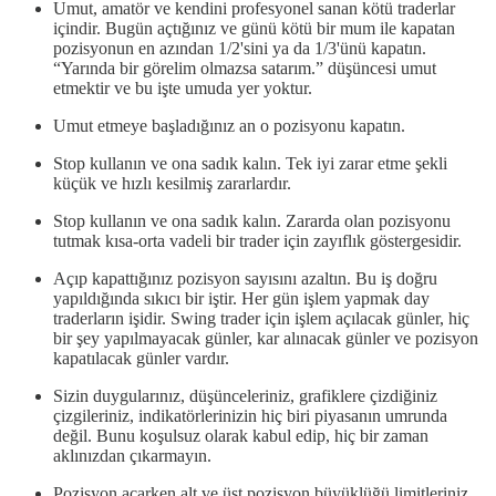
Umut, amatör ve kendini profesyonel sanan kötü traderlar
içindir. Bugün açtığınız ve günü kötü bir mum ile kapatan
pozisyonun en azından 1/2'sini ya da 1/3'ünü kapatın.
“Yarında bir görelim olmazsa satarım.” düşüncesi umut
etmektir ve bu işte umuda yer yoktur.
Umut etmeye başladığınız an o pozisyonu kapatın.
Stop kullanın ve ona sadık kalın. Tek iyi zarar etme şekli
küçük ve hızlı kesilmiş zararlardır.
Stop kullanın ve ona sadık kalın. Zararda olan pozisyonu
tutmak kısa-orta vadeli bir trader için zayıflık göstergesidir.
Açıp kapattığınız pozisyon sayısını azaltın. Bu iş doğru
yapıldığında sıkıcı bir iştir. Her gün işlem yapmak day
traderların işidir. Swing trader için işlem açılacak günler, hiç
bir şey yapılmayacak günler, kar alınacak günler ve pozisyon
kapatılacak günler vardır.
Sizin duygularınız, düşünceleriniz, grafiklere çizdiğiniz
çizgileriniz, indikatörlerinizin hiç biri piyasanın umrunda
değil. Bunu koşulsuz olarak kabul edip, hiç bir zaman
aklınızdan çıkarmayın.
Pozisyon açarken alt ve üst pozisyon büyüklüğü limitleriniz