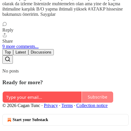
olarak da izleme listenizde muhtemelen olan ama yine de kaçma
ihtimaline karşılık B/O yapma ihtimali yüksek #ATAKP hissesine
bakmanızı öneririm. Saygılar
Reply
Share
9 more comments...
Top
Latest
Discussions
No posts
Ready for more?
Subscribe
© 2026 Cagan Tunc
·
Privacy
∙
Terms
∙
Collection notice
Start your Substack