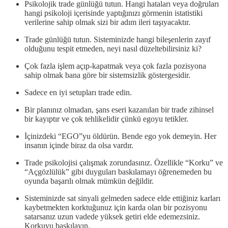
Psikolojik trade günlüğü tutun. Hangi hataları veya doğruları
hangi psikoloji içerisinde yaptığınızı görmenin istatistiki
verilerine sahip olmak sizi bir adım ileri taşıyacaktır.
Trade günlüğü tutun. Sisteminizde hangi bileşenlerin zayıf
olduğunu tespit etmeden, neyi nasıl düzeltebilirsiniz ki?
Çok fazla işlem açıp-kapatmak veya çok fazla pozisyona
sahip olmak bana göre bir sistemsizlik göstergesidir.
Sadece en iyi setupları trade edin.
Bir planınız olmadan, şans eseri kazanılan bir trade zihinsel
bir kayıptır ve çok tehlikelidir çünkü egoyu tetikler.
İçinizdeki “EGO”yu öldürün. Bende ego yok demeyin. Her
insanın içinde biraz da olsa vardır.
Trade psikolojisi çalışmak zorundasınız. Özellikle “Korku” ve
“Açgözlülük” gibi duyguları baskılamayı öğrenemeden bu
oyunda başarılı olmak mümkün değildir.
Sisteminizde sat sinyali gelmeden sadece elde ettiğiniz karları
kaybetmekten korktuğunuz için karda olan bir pozisyonu
satarsanız uzun vadede yüksek getiri elde edemezsiniz.
Korkuyu baskılayın.