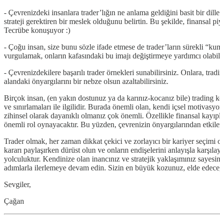
- Çevrenizdeki insanlara trader’lığın ne anlama geldiğini basit bir dil
strateji gerektiren bir meslek olduğunu belirtin. Bu şekilde, finansal p
Tecrübe konuşuyor :)
- Çoğu insan, size bunu sözle ifade etmese de trader’ların sürekli “kuma
vurgulamak, onların kafasındaki bu imajı değiştirmeye yardımcı olabili
- Çevrenizdekilere başarılı trader örnekleri sunabilirsiniz. Onlara, tradi
alandaki önyargılarını bir nebze olsun azaltabilirsiniz.
Birçok insan, (en yakın dostunuz ya da karınız-kocanız bile) trading 
ve sınırlamaları ile ilgilidir. Burada önemli olan, kendi içsel motivas
zihinsel olarak dayanıklı olmanız çok önemli. Özellikle finansal kayıp
önemli rol oynayacaktır. Bu yüzden, çevrenizin önyargılarından etkil
Trader olmak, her zaman dikkat çekici ve zorlayıcı bir kariyer seçimi 
kararı paylaşırken dürüst olun ve onların endişelerini anlayışla karş
yolculuktur. Kendinize olan inancınız ve stratejik yaklaşımınız sayesin
adımlarla ilerlemeye devam edin. Sizin en büyük kozunuz, elde edeceğ
Sevgiler,
Çağan