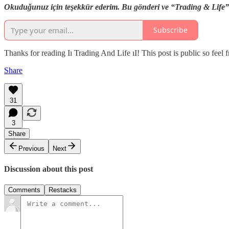
Okuduğunuz için teşekkür ederim. Bu gönderi ve “Trading & Life” pla
Subscribe
Thanks for reading Iı Trading And Life ıI! This post is public so feel fr
Share
31
3
Share
Previous
Next
Discussion about this post
Comments
Restacks