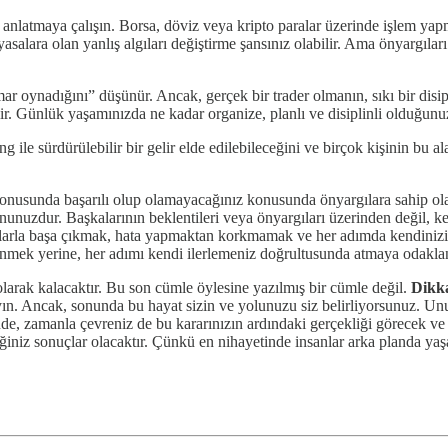
le anlatmaya çalışın. Borsa, döviz veya kripto paralar üzerinde işlem yap
iyasalara olan yanlış algıları değiştirme şansınız olabilir. Ama önyargıl
r oynadığını” düşünür. Ancak, gerçek bir trader olmanın, sıkı bir disiplin,
r. Günlük yaşamınızda ne kadar organize, planlı ve disiplinli olduğunuzu
ng ile sürdürülebilir bir gelir elde edilebileceğini ve birçok kişinin bu al
konusunda başarılı olup olamayacağınız konusunda önyargılara sahip ola
yonunuzdur. Başkalarının beklentileri veya önyargıları üzerinden değil, 
larla başa çıkmak, hata yapmaktan korkmamak ve her adımda kendinizi gel
enmek yerine, her adımı kendi ilerlemeniz doğrultusunda atmaya odakla
olarak kalacaktır. Bu son cümle öylesine yazılmış bir cümle değil.
Dikka
ılayın. Ancak, sonunda bu hayat sizin ve yolunuzu siz belirliyorsunuz. 
de, zamanla çevreniz de bu kararınızın ardındaki gerçekliği görecek ve s
iniz sonuçlar olacaktır. Çünkü en nihayetinde insanlar arka planda yaş