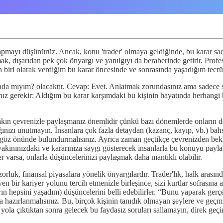
apmayı düşünürüz. Ancak, konu 'trader' olmaya geldiğinde, bu karar sade
mak, dışarıdan pek çok önyargı ve yanılgıyı da beraberinde getirir. Pro
yan biri olarak verdiğim bu karar öncesinde ve sonrasında yaşadığım tec
nda mıyım? olacaktır. Cevap: Evet. Anlatmak zorundasınız ama sadece so
 gerekir: Aldığım bu karar karşımdaki bu kişinin hayatında herhangi b
ın çevrenizle paylaşmanız önemlidir çünkü bazı dönemlerde onların dest
ğınızı unutmayın. İnsanlara çok fazla detaydan (kazanç, kayıp, vb.) ba
ni göz önünde bulundurmalısınız. Ayrıca zaman geçtikçe çevrenizden bek
yakınınızdaki ve kararınıza saygı gösterecek insanlarla bu konuyu paylaş
er varsa, onlarla düşüncelerinizi paylaşmak daha mantıklı olabilir.
orluk, finansal piyasalara yönelik önyargılardır. Trader'lık, halk arasın
yen bir kariyer yolunu tercih etmenizle birleşince, sizi kurtlar sofrasına
ların hepsini yaşadım) düşüncelerini belli edebilirler. “Bunu yaparak ge
zırlanmalısınız. Bu, birçok kişinin tanıdık olmayan şeylere ve geçmişte
 yola çıktıktan sonra gelecek bu faydasız soruları sallamayın, direk geçin