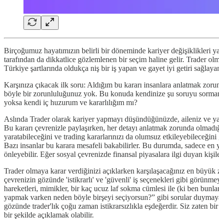
Birçoğumuz hayatımızın belirli bir döneminde kariyer değişiklikleri y
tarafından da dikkatlice gözlemlenen bir seçim haline gelir. Trader ol
Türkiye şartlarında oldukça niş bir iş yapan ve gayet iyi getiri sağla
Karşınıza çıkacak ilk soru: Aldığım bu kararı insanlara anlatmak zoru
böyle bir zorunluluğunuz yok. Bu konuda kendinize şu soruyu sormanız
yoksa kendi iç huzurum ve kararlılığım mı?
Aslında Trader olarak kariyer yapmayı düşündüğünüzde, aileniz ve yak
Bu kararı çevrenizle paylaşırken, her detayı anlatmak zorunda olmadı
yaratabileceğini ve trading kararlarınızı da olumsuz etkileyebileceği
Bazı insanlar bu karara mesafeli bakabilirler. Bu durumda, sadece en 
önleyebilir. Eğer sosyal çevrenizde finansal piyasalara ilgi duyan kişil
Trader olmaya karar verdiğinizi açıklarken karşılaşacağınız en büyük z
çevrenizin gözünde 'istikrarlı' ve 'güvenli' iş seçenekleri gibi görünme
hareketleri, mimikler, bir kaç ucuz laf sokma cümlesi ile (ki ben bun
yapmak varken neden böyle birşeyi seçiyorsun?” gibi sorular duymaya ha
gözünde trader'lık çoğu zaman istikrarsızlıkla eşdeğerdir. Siz zaten bir
bir şekilde açıklamak olabilir.