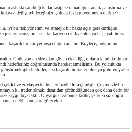
manın aslında sanıldığı kadar rastgele olmadığını, analiz, araştırma ve
arı kolayca değiştirebileceğinize çok da fazla güvenmeyin derim :)
 iyi bir risk yönetimi ve stratejik bir bakış açısı gerektirdiğini
 gösterirseniz, onlar da bu kariyeri ciddiye almaya başlayabilirler.
anda başarılı bir kariyer inşa ettiğini anlatın. Böylece, onların bu
caktır. Çoğu zaman size olan güven eksikliği, onların kendi korkuları
kendi hedefleriniz doğrultusunda hareket etmelisiniz. Bu yolculukta
iştirmek gibi faktörler, sizi başarılı bir trader olmaya götüren yolda
nın.
t çekici
ve
zorlayıcı
kelimeleri özellikle seçilmiştir. Çevrenizle bu
Unutmayın ki, trader olmak, dışarıdan göründüğünden çok daha derin bir
ize saygı duyacaktır. Önyargılar zamanla kırılır; yeter ki siz doğru
ananları değil sonuçları görecektir…