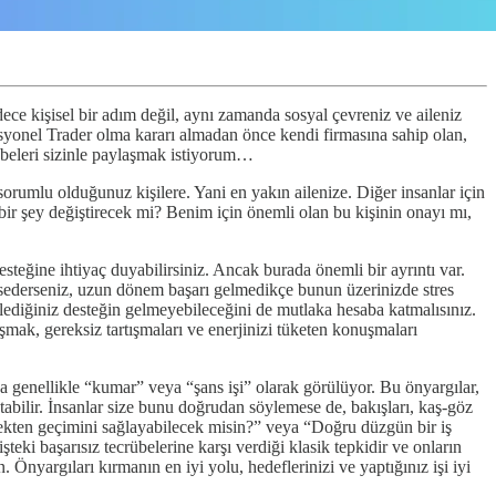
ce kişisel bir adım değil, aynı zamanda sosyal çevreniz ve aileniz
fesyonel Trader olma kararı almadan önce kendi firmasına sahip olan,
rübeleri sizinle paylaşmak istiyorum…
rumlu olduğunuz kişilere. Yani en yakın ailenize. Diğer insanlar için
ir şey değiştirecek mi? Benim için önemli olan bu kişinin onayı mı,
eğine ihtiyaç duyabilirsiniz. Ancak burada önemli bir ayrıntı var.
hsederseniz, uzun dönem başarı gelmedikçe bunun üzerinizde stres
lediğiniz desteğin gelmeyebileceğini de mutlaka hesaba katmalısınız.
mak, gereksiz tartışmaları ve enerjinizi tüketen konuşmaları
da genellikle “kumar” veya “şans işi” olarak görülüyor. Bu önyargılar,
 atabilir. İnsanlar size bunu doğrudan söylemese de, bakışları, kaş-göz
rçekten geçimini sağlayabilecek misin?” veya “Doğru düzgün bir iş
ki başarısız tecrübelerine karşı verdiği klasik tepkidir ve onların
. Önyargıları kırmanın en iyi yolu, hedeflerinizi ve yaptığınız işi iyi