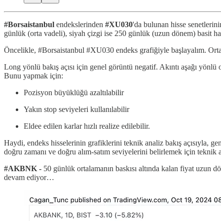
#Borsaistanbul
endekslerinden
#XU030
'da bulunan hisse senetlerin
günlük (orta vadeli), siyah çizgi ise 250 günlük (uzun dönem) basit h
Öncelikle, #Borsaistanbul #XU030 endeks grafiğiyle başlayalım. Ortal
Long yönlü bakış açısı için genel görüntü negatif. Akıntı aşağı yönlü 
Bunu yapmak için:
Pozisyon büyüklüğü azaltılabilir
Yakın stop seviyeleri kullanılabilir
Eldee edilen karlar hızlı realize edilebilir.
Haydi, endeks hisselerinin grafiklerini teknik analiz bakış açısıyla, ge
doğru zamanı ve doğru alım-satım seviyelerini belirlemek için tekni
#AKBNK -
50 günlük ortalamanın baskısı altında kalan fiyat uzun dö
devam ediyor…