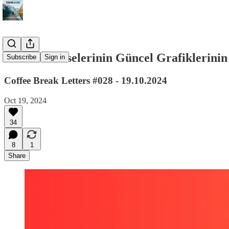
#XU030 Hisselerinin Güncel Grafiklerinin 
Subscribe
Sign in
Coffee Break Letters #028 - 19.10.2024
Oct 19, 2024
34
8
1
Share