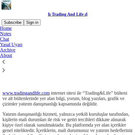
Iı Trading And Life ıI
Subscribe
Sign in
Home
Notes
Chat
Yasal Uyarı
Read distraction-free on Substack
Archive
About
YASAL UYARI
www.tradingandlife.com
internet sitesi ile “Trading&Life” bülteni
ve alt bültenlerinde yer alan bilgi, yorum, blog yazıları, grafik ve
çizimler yatırım danışmanlığı kapsamında değildir.
Yatırım danışmanlığı hizmeti, yalnızca yetkili kuruluşlar tarafından,
kişilerin mali durumları ile risk ve getiri tercihleri dikkate alınarak
kişiye özel olarak sunulmaktadır. Bu platformda yer alan içerikler
genel niteliktedir. İçeriklerin, mali durumunuz ve yatırım hedefleriniz