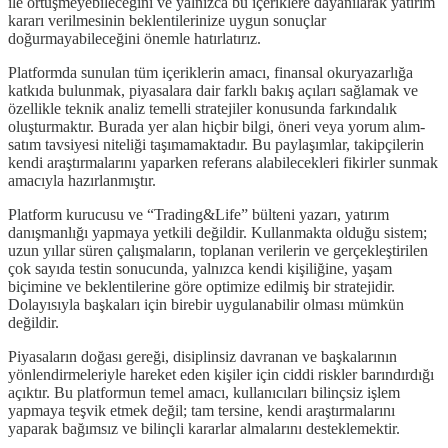
ile örtüşmeyebileceğini ve yalnızca bu içeriklere dayanılarak yatırım
kararı verilmesinin beklentilerinize uygun sonuçlar
doğurmayabileceğini önemle hatırlatırız.
Platformda sunulan tüm içeriklerin amacı, finansal okuryazarlığa
katkıda bulunmak, piyasalara dair farklı bakış açıları sağlamak ve
özellikle teknik analiz temelli stratejiler konusunda farkındalık
oluşturmaktır. Burada yer alan hiçbir bilgi, öneri veya yorum alım-
satım tavsiyesi niteliği taşımamaktadır. Bu paylaşımlar, takipçilerin
kendi araştırmalarını yaparken referans alabilecekleri fikirler sunmak
amacıyla hazırlanmıştır.
Platform kurucusu ve “Trading&Life” bülteni yazarı, yatırım
danışmanlığı yapmaya yetkili değildir. Kullanmakta olduğu sistem;
uzun yıllar süren çalışmaların, toplanan verilerin ve gerçekleştirilen
çok sayıda testin sonucunda, yalnızca kendi kişiliğine, yaşam
biçimine ve beklentilerine göre optimize edilmiş bir stratejidir.
Dolayısıyla başkaları için birebir uygulanabilir olması mümkün
değildir.
Piyasaların doğası gereği, disiplinsiz davranan ve başkalarının
yönlendirmeleriyle hareket eden kişiler için ciddi riskler barındırdığı
açıktır. Bu platformun temel amacı, kullanıcıları bilinçsiz işlem
yapmaya teşvik etmek değil; tam tersine, kendi araştırmalarını
yaparak bağımsız ve bilinçli kararlar almalarını desteklemektir.